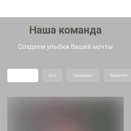
Наша команда
Создаем улыбки Вашей мечты
Гнатолог
Все
Гигиенист
Терапевт