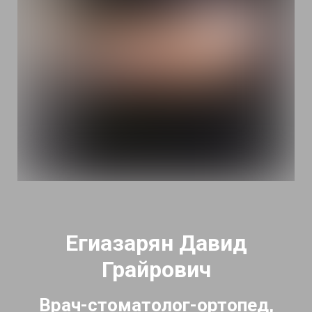
Егиазарян Давид
Грайрович
Врач-стоматолог-ортопед,